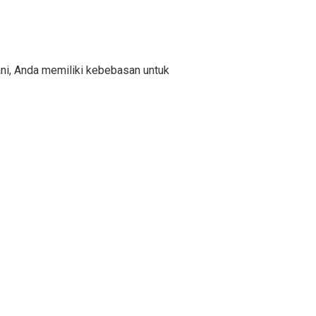
ani, Anda memiliki kebebasan untuk
ekarang dan rasakan
nsai yang eksklusif.