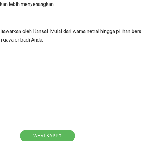
akan lebih menyenangkan.
awarkan oleh Kansai. Mulai dari warna netral hingga pilihan ber
 gaya pribadi Anda.
ti Kansai Sekarang dan Rasakan Perbedaannya!
ki lantai yang cantik dan tahan lama. Pesan cat lantai Kansai s
k menciptakan ruang yang unik dan memikat dengan sentuhan Ka
WHATSAPP