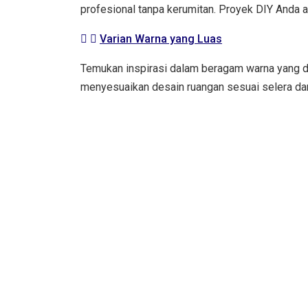
profesional tanpa kerumitan. Proyek DIY Anda 
Varian Warna yang Luas
Temukan inspirasi dalam beragam warna yang dit
menyesuaikan desain ruangan sesuai selera dan
Pesan Cat Lan
Jangan lewatkan kesempatan untuk memili
perbedaannya. Kami mengundang Anda untu